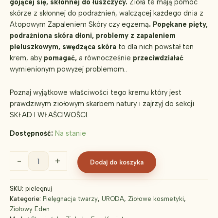
gojącej się, skłonnej do łuszczycy.
Zioła te mają pomóc
skórze z skłonnej do podrażnień, walczącej każdego dnia z
Atopowym Zapaleniem Skóry czy egzemą
. Popękane pięty,
podrażniona skóra dłoni, problemy z zapaleniem
pieluszkowym, swędząca skóra
to dla nich powstał ten
krem, aby
pomagać,
a równocześnie
przeciwdziałać
wymienionym powyżej problemom..
Poznaj wyjątkowe właściwości tego kremu który jest
prawdziwym ziołowym skarbem natury i zajrzyj do sekcji
SKŁAD I WŁAŚCIWOŚCI.
Dostępność:
Na stanie
ilość
-
+
Dodaj do koszyka
Pielęgnuj
-
krem
SKU:
pielegnuj
do
Kategorie:
Pielęgnacja twarzy
,
URODA
,
Ziołowe kosmetyki
,
cery
Ziołowy Eden
potrzebującej