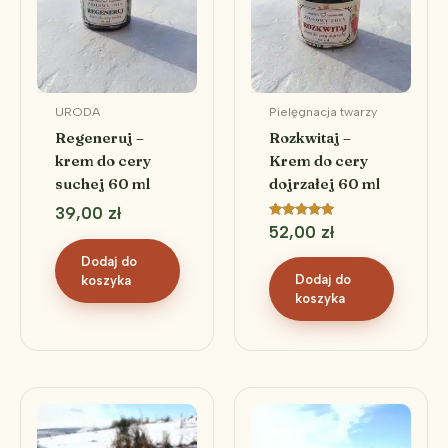
URODA
Pielęgnacja twarzy
Regeneruj –
Rozkwitaj –
krem do cery
Krem do cery
suchej 60 ml
dojrzałej 60 ml
39,00
zł
Oceniono
52,00
zł
5.00
na 5
Dodaj do
Dodaj do
koszyka
koszyka