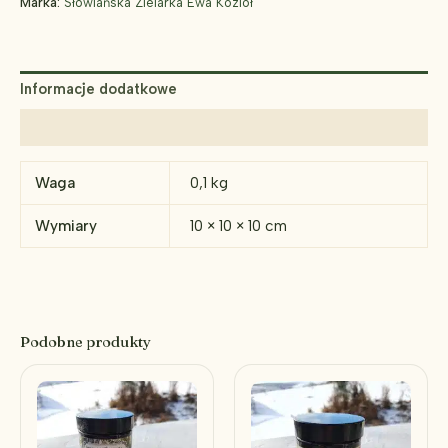
Marka:
Słowiańska Zielarka Ewa Kozioł
pomocy
dla
dorosłych
i
Informacje dodatkowe
dzieci
60
Opinie (0)
ml
Waga
0,1 kg
Wymiary
10 × 10 × 10 cm
Podobne produkty