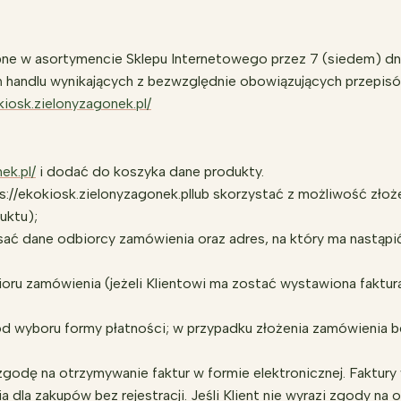
ne w asortymencie Sklepu Internetowego przez 7 (siedem) dni
 handlu wynikających z bezwzględnie obowiązujących przepisó
kiosk.zielonyzagonek.pl/
ek.pl/
i dodać do koszyka dane produkty.
//ekokiosk.zielonyzagonek.pllub skorzystać z możliwość złożen
uktu);
ać dane odbiorcy zamówienia oraz adres, na który ma nastąpi
bioru zamówienia (jeżeli Klientowi ma zostać wystawiona faktur
d wyboru formy płatności; w przypadku złożenia zamówienia bez 
godę na otrzymywanie faktur w formie elektronicznej. Faktury
 dla zakupów bez rejestracji. Jeśli Klient nie wyrazi zgody na 