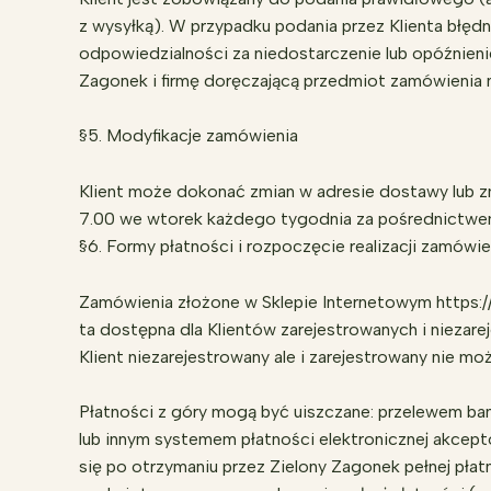
z wysyłką). W przypadku podania przez Klienta błęd
odpowiedzialności za niedostarczenie lub opóźnie
Zagonek i firmę doręczającą przedmiot zamówienia n
§5. Modyfikacje zamówienia
Klient może dokonać zmian w adresie dostawy lub zmia
7.00 we wtorek każdego tygodnia za pośrednictw
§6. Formy płatności i rozpoczęcie realizacji zamówie
Zamówienia złożone w Sklepie Internetowym https:/
ta dostępna dla Klientów zarejestrowanych i niezare
Klient niezarejestrowany ale i zarejestrowany nie m
Płatności z góry mogą być uiszczane: przelewem b
lub innym systemem płatności elektronicznej akc
się po otrzymaniu przez Zielony Zagonek pełnej płat