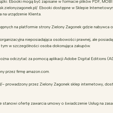
siążki. Ebooki mogą być zapisane w formacie plików PDF, MOBI
osk.zielonyzagonek.pl/. Ebooki dostępne w Sklepie Internetow
 na urządzenie Klienta.
tępnych na platformie strony Zielony Zagonek gdzie nabywca ot
 organizacyjna nieposiadająca osobowości prawnej, ale posiada
w tym w szczególności osoba dokonująca zakupów.
 można odczytać za pomocą aplikacji Adobe Digital Editions (A
ony przez firmę amazon.com.
pl/– prowadzony przez Zielony Zagonek sklep internetowy, do
 stanowi ofertę zawarcia umowy o świadczenie Usług na zasad