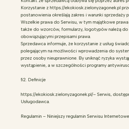
Kontakt ze sprzedawcą odbywa się poprzez adres poc
Korzystanie z https://ekokiosk.zielonyzagonek.pl p
postanowienia określają zakres i warunki sprzedaży
Wszelkie prawa do Serwisu, w tym majątkowe prawa a
także do wzorców, formularzy, logotypów należą do
obowiązującymi przepisami prawa.
Sprzedawca informuje, że korzystanie z usług świad
polegającym na możliwości wprowadzenia do system
przez osoby nieuprawnione. By uniknąć ryzyka wystą
wystąpienie, a w szczególności programy antywirusow
§2. Definicje
https://ekokiosk.zielonyzagonek.pl/– Serwis, dostęp
Usługodawca.
Regulamin – Niniejszy regulamin Serwisu Internetow