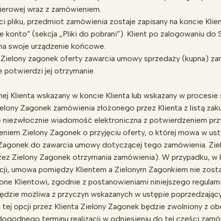
pierowej wraz z zamówieniem.
 pliku, przedmiot zamówienia zostaje zapisany na koncie Kli
 konto” (sekcja „Pliki do pobrani”). Klient po zalogowaniu do
 na swoje urządzenie końcowe.
e Zielony zagonek oferty zawarcia umowy sprzedaży (kupna) za
e potwierdzi jej otrzymanie.
ej Klienta wskazany w koncie Klienta lub wskazany w procesie 
lony Zagonek zamówienia złożonego przez Klienta z listą zakup
ie niezwłocznie wiadomość elektroniczna z potwierdzeniem przy
iem Zielony Zagonek o przyjęciu oferty, o której mowa w ust.
Zagonek do zawarcia umowy dotyczącej tego zamówienia. Zielo
rzez Zielony Zagonek otrzymania zamówienia). W przypadku, w
cji, umowa pomiędzy Klientem a Zielonym Zagonkiem nie zostaj
ne Klientowi, zgodnie z postanowieniami niniejszego regulami
 będzie możliwa z przyczyn wskazanych w ustępie poprzedzają
ej opcji przez Klienta Zielony Zagonek będzie zwolniony z obo
odnego terminu realizacji w odniesieniu do tej części zamówie