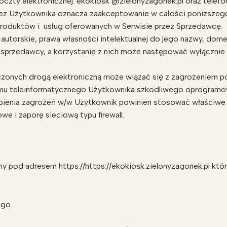
zty elektronicznej: ekokiosk @zielonyzagonek.pl oraz telefon
rzez Użytkownika oznacza zaakceptowanie w całości poniższego
 produktów i usług oferowanych w Serwisie przez Sprzedawcę.
utorskie, prawa własności intelektualnej do jego nazwy, domen
 sprzedawcy, a korzystanie z nich może następować wyłącznie
czonych drogą elektroniczną może wiązać się z zagrożeniem po
u teleinformatycznego Użytkownika szkodliwego oprogramowan
pienia zagrożeń w/w Użytkownik powinien stosować właściwe śr
e i zaporę sieciową typu firewall.
ny pod adresem https://https://ekokiosk.zielonyzagonek.pl któ
ego.