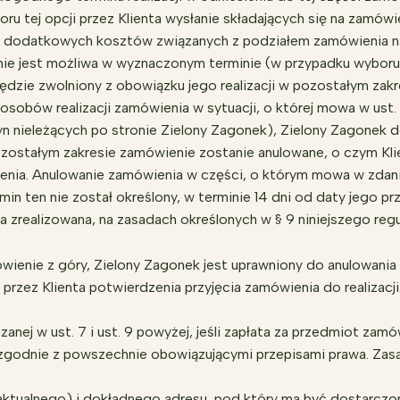
u tej opcji przez Klienta wysłanie składających się na zamów
sił dodatkowych kosztów związanych z podziałem zamówienia n
 nie jest możliwa w wyznaczonym terminie (w przypadku wyboru 
ędzie zwolniony z obowiązku jego realizacji w pozostałym zakr
osobów realizacji zamówienia w sytuacji, o której mowa w ust
yn nieleżących po stronie Zielony Zagonek), Zielony Zagonek d
zostałym zakresie zamówienie zostanie anulowane, o czym Kli
enia. Anulowanie zamówienia w części, o którym mowa w zdani
rmin ten nie został określony, w terminie 14 dni od daty jego prz
 zrealizowana, na zasadach określonych w § 9 niniejszego regu
wienie z góry, Zielony Zagonek jest uprawniony do anulowania 
a przez Klienta potwierdzenia przyjęcia zamówienia do realizac
nej w ust. 7 i ust. 9 powyżej, jeśli zapłata za przedmiot zamó
zgodnie z powszechnie obowiązującymi przepisami prawa. Zas
(aktualnego) i dokładnego adresu, pod który ma być dostarcz