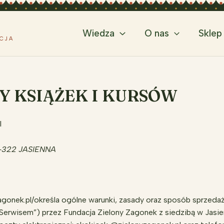
Wiedza
O nas
Sklep
YCJA
ŻY KSIĄŻEK I KURSÓW
l
-322 JASIENNA
yzagonek.pl/określa ogólne warunki, zasady oraz sposób sprze
„Serwisem”) przez Fundacja Zielony Zagonek z siedzibą w Jasie