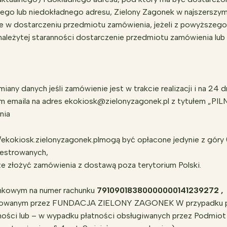
nego lub niedokładnego adresu, Zielony Zagonek w najszerszy
nie w dostarczeniu przedmiotu zamówienia, jeżeli z powyższ
ależytej staranności dostarczenie przedmiotu zamówienia lub 
ny danych jeśli zamówienie jest w trakcie realizacji i na 24 dn
em emaila na adres ekokiosk@zielonyzagonek.pl z tytułem 
nia
/ekokiosk.zielonyzagonek.plmogą być opłacone jedynie z góry
jestrowanych,
oże złożyć zamówienia z dostawą poza terytorium Polski.
ankowym na numer rachunku
79109018380000000141239272 ,
eptowanym przez FUNDACJA ZIELONY ZAGONEK W przypadku płat
ności lub – w wypadku płatności obsługiwanych przez Podmiot r