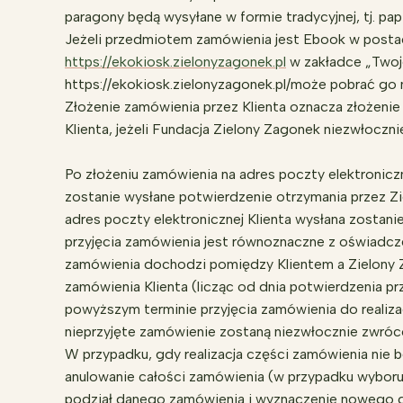
paragony będą wysyłane w formie tradycyjnej, tj. pa
Jeżeli przedmiotem zamówienia jest Ebook w postaci
https://ekokiosk.zielonyzagonek.pl
w zakładce „Twoje
https://ekokiosk.zielonyzagonek.pl/może pobrać go
Złożenie zamówienia przez Klienta oznacza złożeni
Klienta, jeżeli Fundacja Zielony Zagonek niezwłoczni
Po złożeniu zamówienia na adres poczty elektroniczn
zostanie wysłane potwierdzenie otrzymania przez Zie
adres poczty elektronicznej Klienta wysłana zostan
przyjęcia zamówienia jest równoznaczne z oświadczen
zamówienia dochodzi pomiędzy Klientem a Zielony 
zamówienia Klienta (licząc od dnia potwierdzenia p
powyższym terminie przyjęcia zamówienia do realiza
nieprzyjęte zamówienie zostaną niezwłocznie zwróco
W przypadku, gdy realizacja części zamówienia nie
anulowanie całości zamówienia (w przypadku wyboru t
podział danego zamówienia i wyznaczenie nowego dog