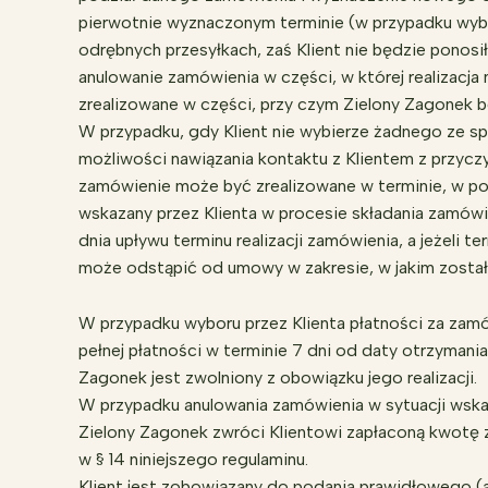
pierwotnie wyznaczonym terminie (w przypadku wybor
odrębnych przesyłkach, zaś Klient nie będzie pono
anulowanie zamówienia w części, w której realizacja
zrealizowane w części, przy czym Zielony Zagonek b
W przypadku, gdy Klient nie wybierze żadnego ze sp
możliwości nawiązania kontaktu z Klientem z przycz
zamówienie może być zrealizowane w terminie, w po
wskazany przez Klienta w procesie składania zamówi
dnia upływu terminu realizacji zamówienia, a jeżeli te
może odstąpić od umowy w zakresie, w jakim została
W przypadku wyboru przez Klienta płatności za zamó
pełnej płatności w terminie 7 dni od daty otrzymani
Zagonek jest zwolniony z obowiązku jego realizacji.
W przypadku anulowania zamówienia w sytuacji wskaza
Zielony Zagonek zwróci Klientowi zapłaconą kwotę 
w § 14 niniejszego regulaminu.
Klient jest zobowiązany do podania prawidłowego 