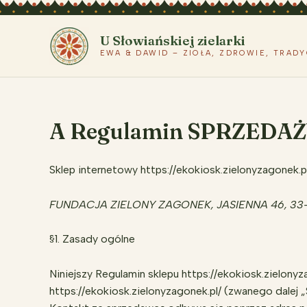
Przejdź
do
U Słowiańskiej zielarki
treści
EWA & DAWID – ZIOŁA, ZDROWIE, TRAD
A Regulamin SPRZEDA
Sklep internetowy https://ekokiosk.zielonyzagonek.p
FUNDACJA ZIELONY ZAGONEK, JASIENNA 46, 33
§1. Zasady ogólne
Niniejszy Regulamin sklepu https://ekokiosk.zielon
https://ekokiosk.zielonyzagonek.pl/ (zwanego dalej 