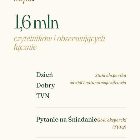
1,6 mln
czytelników i obserwujących
łącznie
Dzień
Stała ekspertka
od ziół i naturalnego zdrowia
Dobry
TVN
Pytanie na Śniadanie
Gość ekspercki
(TVP2)