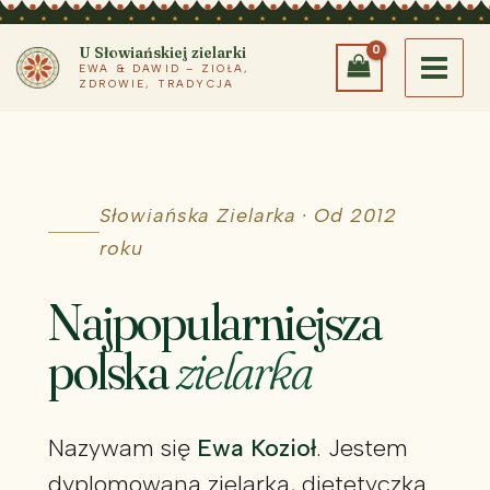
Przejdź
do
U Słowiańskiej zielarki
EWA & DAWID – ZIOŁA,
treści
ZDROWIE, TRADYCJA
Słowiańska Zielarka · Od 2012
roku
Najpopularniejsza
polska
zielarka
Nazywam się
Ewa Kozioł
. Jestem
dyplomowaną zielarką, dietetyczką