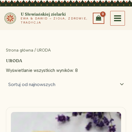
Przejdź
do
U Słowiańskiej zielarki
treści
EWA & DAWID – ZIOŁA, ZDROWIE,
TRADYCJA
Strona główna
/ URODA
URODA
Posortowane
Wyświetlanie wszystkich wyników: 8
według
najnowszych