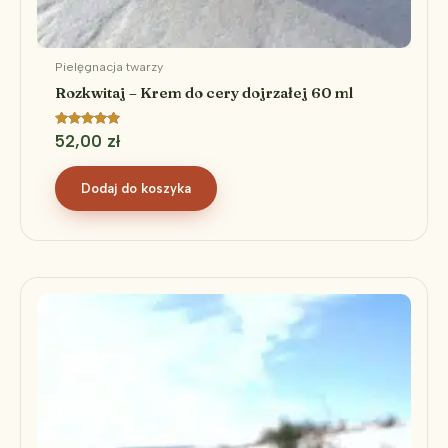
Pielęgnacja twarzy
Rozkwitaj – Krem do cery dojrzałej 60 ml
Oceniono
52,00
zł
5.00
na 5
Dodaj do koszyka